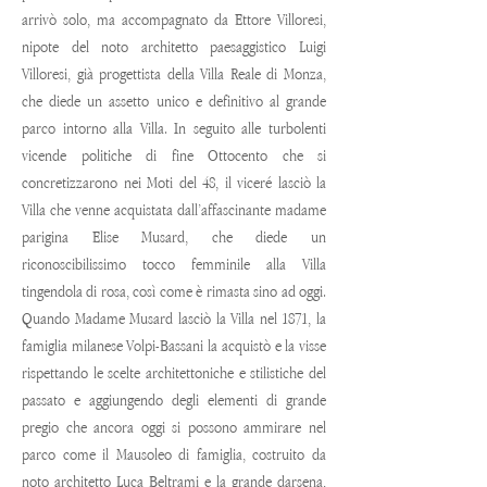
arrivò solo, ma accompagnato da Ettore Villoresi,
nipote del noto architetto paesaggistico Luigi
Villoresi, già progettista della Villa Reale di Monza,
che diede un assetto unico e definitivo al grande
parco intorno alla Villa. In seguito alle turbolenti
vicende politiche di fine Ottocento che si
concretizzarono nei Moti del 48, il viceré lasciò la
Villa che venne acquistata dall’affascinante madame
parigina Elise Musard, che diede un
riconoscibilissimo tocco femminile alla Villa
tingendola di rosa, così come è rimasta sino ad oggi.
Quando Madame Musard lasciò la Villa nel 1871, la
famiglia milanese Volpi-Bassani la acquistò e la visse
rispettando le scelte architettoniche e stilistiche del
passato e aggiungendo degli elementi di grande
pregio che ancora oggi si possono ammirare nel
parco come il Mausoleo di famiglia, costruito da
noto architetto Luca Beltrami e la grande darsena,