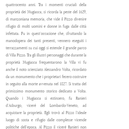
quattrocento anni. Tra i momenti cruciali della
proprietà dei Mugiasca, si ricorda la peste del 1629,
di manzoniana memoria, che vide il Pizzo divenire
rifugio di molti uomini e donne in fuga dalle città
infettata. Fu in quest’occasione che, sfruttando la
manodopera dei tanti presenti, vennero eseguiti i
terrazzamenti su cui oggi si estende il grande parco
di Villa Pizzo. Tra gli illustri personaggi che durante la
proprietà Mugiasca frequentarono la Villa vi fu
anche il noto scienziato Alessandro Volta, ricordato
da un monumento che i proprietari fecero costruire
in seguito alla morte avvenuta nel 1827. Si tratta del
primissimo monumento storico dedicato a Volta.
Quando i Mugiasca si estinsero, fu Ranieri
d’Asburgo, viceré del Lombardo-Veneto, ad
acquistare la proprietà. Egli trovò al Pizzo l’ideale
luogo di sosta e rifugio dalle complesse vicende
politiche dell’epoca. Al Pizzo il viceré Ranieri non